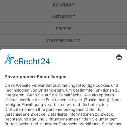
KONTAKT
MITARBEIT
PRESSE
DATENSCHUTZ
IMPRESSUM
Don Bosco Mission Bonn
Sträßchensweg 3