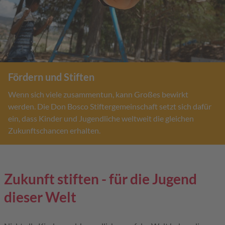
Fördern und Stiften
Wenn sich viele zusammentun, kann Großes bewirkt
werden. Die Don Bosco Stiftergemeinschaft setzt sich dafür
ein, dass Kinder und Jugendliche weltweit die gleichen
Zukunftschancen erhalten.
Zukunft stiften - für die Jugend
dieser Welt