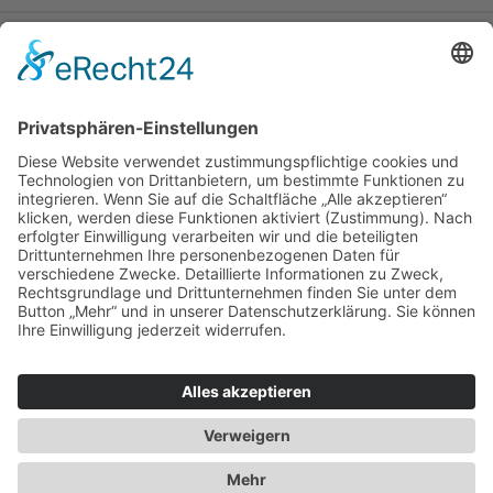
IMPRESSUM
Don Bosco Mission Bonn
Sträßchensweg 3
53113 Bonn
Spendenkonto
IBAN DE78 3705 0198 1994 1994 10
BIC COLSDE33XXX