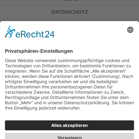
DATENSCHUTZ
IMPRESSUM
Don Bosco Mission Bonn
Sträßchensweg 3
53113 Bonn
Spendenkonto