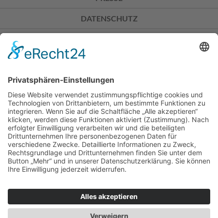
DATENSCHUTZ
IMPRESSUM
Don Bosco Mission Bonn
Sträßchensweg 3
53113 Bonn
Spendenkonto