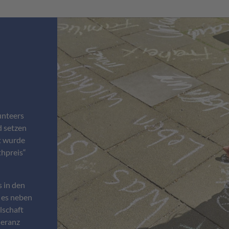
unteers
d setzen
nt wurde
hpreis“
 in den
 es neben
lschaft
leranz