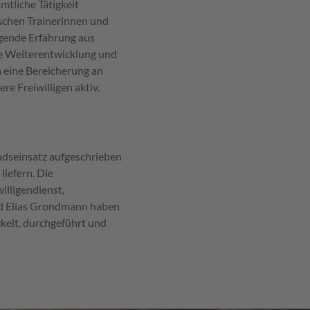
mtliche Tätigkeit
ischen Trainerinnen und
iegende Erfahrung aus
che Weiterentwicklung und
m eine Bereicherung an
re Freiwilligen aktiv.
ndseinsatz aufgeschrieben
liefern. Die
illigendienst,
und Elias Grondmann haben
kelt, durchgeführt und