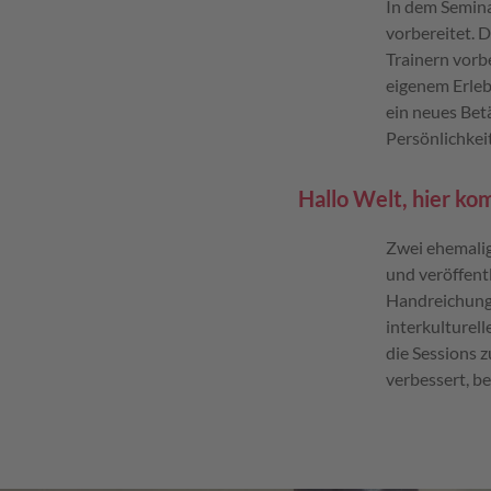
In dem Semin
vorbereitet. 
Trainern vorbe
eigenem Erleb
ein neues Bet
Persönlichkeit
Hallo Welt, hier k
Zwei ehemalig
und veröffentl
Handreichung 
interkulturel
die Sessions 
verbessert, be