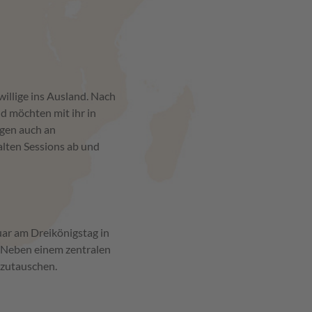
illige ins Ausland. Nach
nd möchten mit ihr in
ngen auch an
halten Sessions ab und
uar am Dreikönigstag in
 Neben einem zentralen
szutauschen.