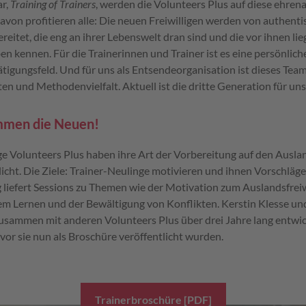
ar,
Training of Trainers
, werden die Volunteers Plus auf diese ehrena
Davon profitieren alle: Die neuen Freiwilligen werden von authent
reitet, die eng an ihrer Lebenswelt dran sind und die vor ihnen l
en kennen. Für die Trainerinnen und Trainer ist es eine persönli
ätigungsfeld. Und für uns als Entsendeorganisation ist dieses Tea
en und Methodenvielfalt. Aktuell ist die dritte Generation für unse
ommen die Neuen!
e Volunteers Plus haben ihre Art der Vorbereitung auf den Ausla
icht. Die Ziele: Trainer-Neulinge motivieren und ihnen Vorschläge 
liefert Sessions zu Themen wie der Motivation zum Auslandsfreiw
lem Lernen und der Bewältigung von Konflikten. Kerstin Klesse 
zusammen mit anderen Volunteers Plus über drei Jahre lang entwic
vor sie nun als Broschüre veröffentlicht wurden.
Trainerbroschüre [PDF]