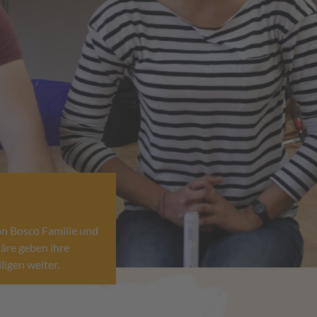
on Bosco Familie und
täre geben ihre
ligen weiter.