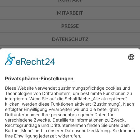
MITARBEIT
PRESSE
DATENSCHUTZ
IMPRESSUM
Don Bosco Mission Bonn
Sträßchensweg 3
53113 Bonn