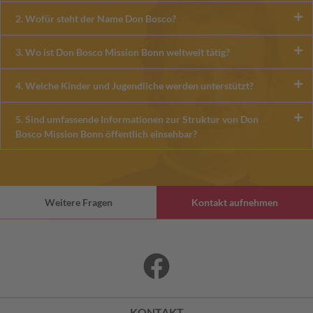
2. Wofür steht der Name Don Bosco?
3. Wo ist Don Bosco Mission Bonn weltweit tätig?
4. Welche Kinder und Jugendliche werden unterstützt?
5. Sind umfassende Informationen zur Struktur von Don
Bosco Mission Bonn öffentlich einsehbar?
Weitere Fragen
Kontakt aufnehmen
KONTAKT