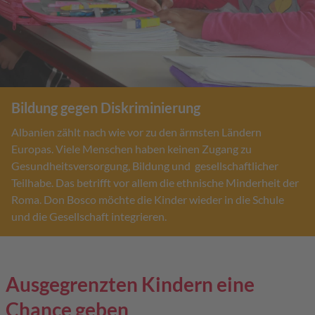
Bildung gegen Diskriminierung
Albanien zählt nach wie vor zu den ärmsten Ländern
Europas. Viele Menschen haben keinen Zugang zu
Gesundheitsversorgung, Bildung und gesellschaftlicher
Teilhabe. Das betrifft vor allem die ethnische Minderheit der
Roma. Don Bosco möchte die Kinder wieder in die Schule
und die Gesellschaft integrieren.
Ausgegrenzten Kindern eine
Chance geben