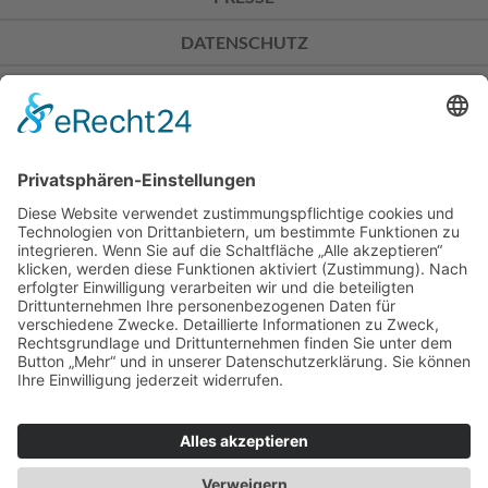
DATENSCHUTZ
IMPRESSUM
Don Bosco Mission Bonn
Sträßchensweg 3
53113 Bonn
Spendenkonto