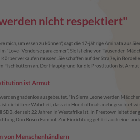
erden nicht respektiert"
ere mich, um essen zu können", sagt die 17-jährige Aminata aus Si
m "Love- Venderse para comer". Sie ist eine von Tausenden Mädch
 Körper verkaufen müssen. Sie schaffen auf der Straße, in Bordell
en Fischkuttern an. Der Hauptgrund für die Prostitution ist Armu
titution ist Armut
erden gnadenlos ausgebeutet. "In Sierra Leone werden Mädchen
s ist die bittere Wahrheit, dass ein Hund oftmals mehr geachtet wird
li SDB, der seit 22 Jahren in Westafrika ist. In Freetown leitet der 
ichtung Don Bosco Fambul. Zur Einrichtung gehört auch eine land
en von Menschenhändlern