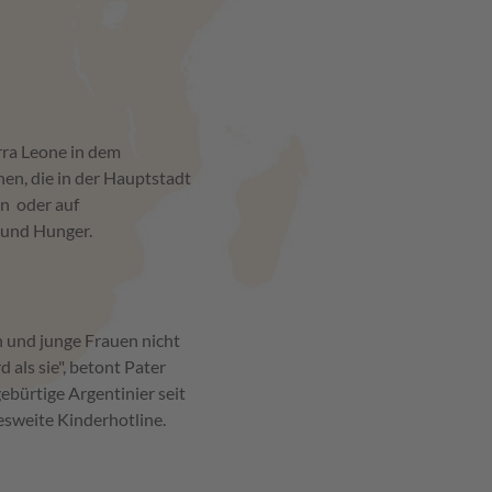
erra Leone in dem
en, die in der Hauptstadt
en oder auf
t und Hunger.
 und junge Frauen nicht
 als sie", betont Pater
gebürtige Argentinier seit
esweite Kinderhotline.