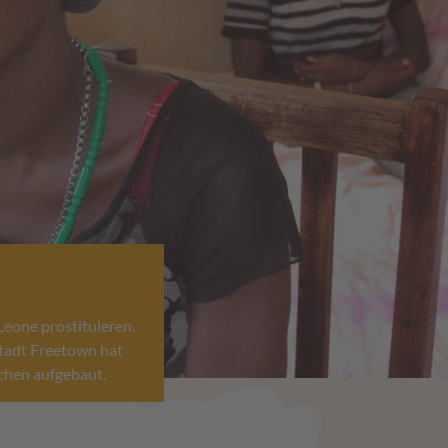
eone prostituieren.
stadt Freetown hat
chen aufgebaut.