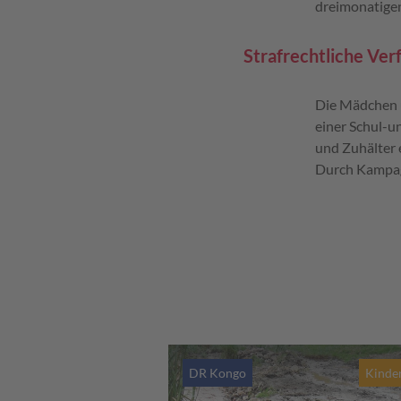
dreimonatige
Strafrechtliche Ver
Die Mädchen u
einer Schul-un
und Zuhälter e
Durch Kampagn
DR Kongo
Kinder