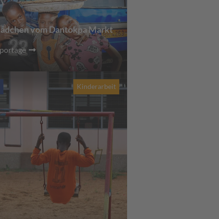
ädchen vom Dantokpa Markt
eportage
a
Kinderarbeit