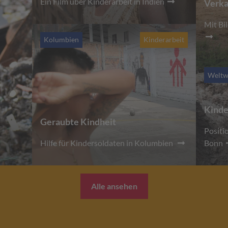
Ein Film über Kinderarbeit in Indien
Verka
Mit Bi
Kolumbien
Kinderarbeit
Weltw
Kinde
Geraubte Kindheit
Positi
Hilfe für Kindersoldaten in Kolumbien
Bonn
Alle ansehen