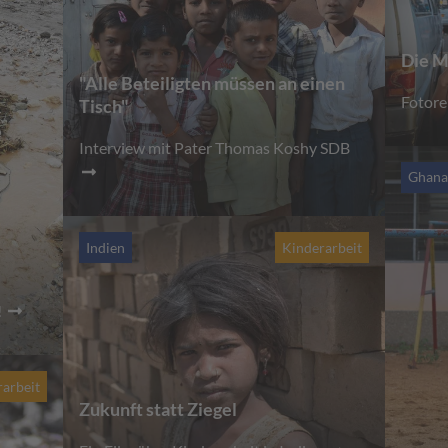
Die M
"Alle Beteiligten müssen an einen
Fotor
Tisch"
Interview mit Pater Thomas Koshy SDB
Ghan
Indien
Kinderarbeit
!
arbeit
Zukunft statt Ziegel