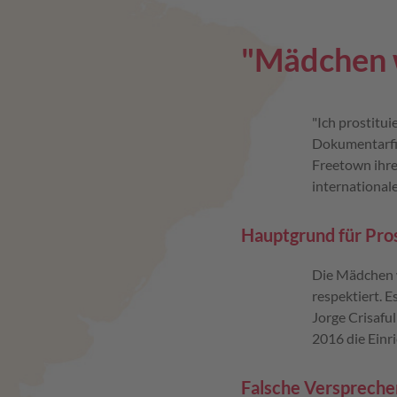
"Mädchen w
"Ich prostitui
Dokumentarfil
Freetown ihre
international
Hauptgrund für Pros
Die Mädchen w
respektiert. E
Jorge Crisaful
2016 die Einr
Falsche Versprech