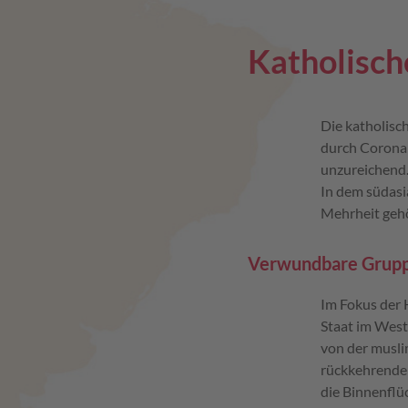
Katholisch
Die katholis
durch Corona 
unzureichend. 
In dem südasi
Mehrheit gehö
Verwundbare Grup
Im Fokus der 
Staat im West
von der musli
rückkehrende 
die Binnenflü