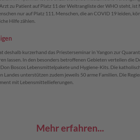
 Arzt zu Patient auf Platz 11 der Weltrangliste der WHO steht, is
nschen nur auf Platz 111. Menschen, die an COVID 19 leiden, kö
iche Hilfe zählen.
tigen
at deshalb kurzerhand das Priesterseminar in Yangon zur Quaran
en lassen. In den besonders betroffenen Gebieten verteilen die
r Don Boscos Lebensmittelpakete und Hygiene-Kits. Die katholisc
n Landes unterstützen zudem jeweils 50 arme Familien. Die Regi
ent mit Lebensmittellieferungen.
Mehr erfahren...