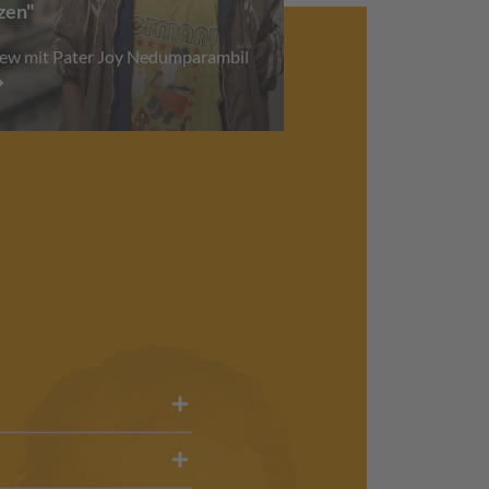
zen"
iew mit Pater Joy Nedumparambil