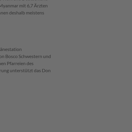
t Myanmar mit 6,7 Ärzten
nnen deshalb meistens
tänestation
 Don Bosco Schwestern und
hen Pfarreien des
erung unterstützt das Don