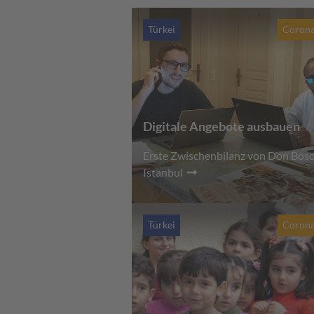
Türkei
Corona
Digitale Angebote ausbauen
Erste Zwischenbilanz von Don Bos
Istanbul
Türkei
Corona