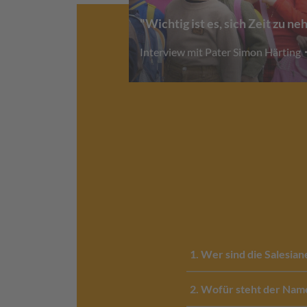
"Wichtig ist es, sich Zeit zu n
Interview mit Pater Simon Härting
1. Wer sind die Salesia
2. Wofür steht der Nam