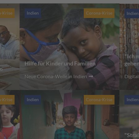
-Krise
Indien
Corona-Krise
Indien
"Ich 
Hilfe für Kinder und Familien
gehen
co
Neue Corona-Welle in Indien
Digita
-Krise
Indien
Corona-Krise
Indien
"Stra