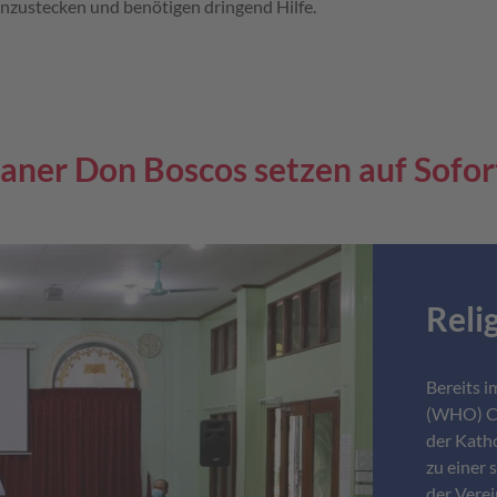
nzustecken und benötigen dringend Hilfe.
ianer Don Boscos setzen auf Sofort
Reli
Bereits i
(WHO) CO
der Kath
zu einer 
der Verei