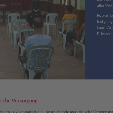
aller Wel
Es wurde
festgeleg
kaum Ärz
Priester
ische Versorgung
oblem in Myanmar ist die unzureichende medizinische Versorgu