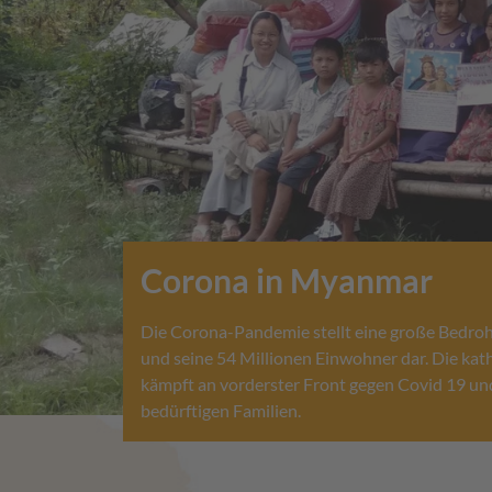
Corona in Myanmar
Die Corona-Pandemie stellt eine große Bedr
und seine 54 Millionen Einwohner dar. Die kat
kämpft an vorderster Front gegen Covid 19 und
bedürftigen Familien.