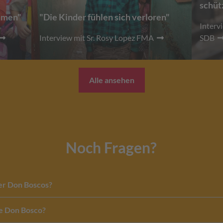
schüt
ehmen"
"Die Kinder fühlen sich verloren"
Interv
Interview mit Sr. Rosy Lopez FMA
SDB
Alle ansehen
Noch Fragen?
ner Don Boscos?
e Don Bosco?