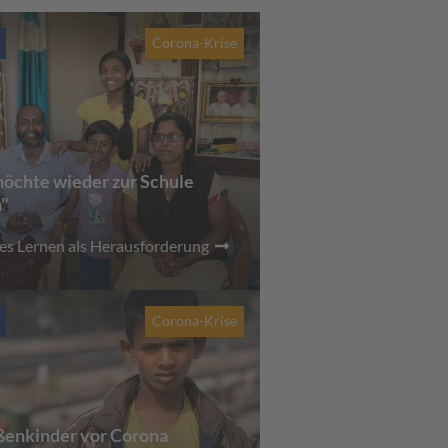
Corona-Krise
möchte wieder zur Schule
"
les Lernen als Herausforderung
Corona-Krise
ßenkinder vor Corona