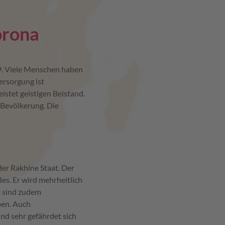
orona
9. Viele Menschen haben
ersorgung ist
istet geistigen Beistand.
 Bevölkerung. Die
er Rakhine Staat. Der
es. Er wird mehrheitlich
t sind zudem
ben. Auch
nd sehr gefährdet sich