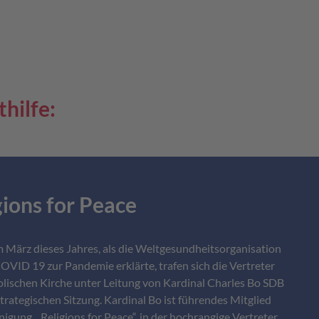
hilfe:
gions for Peace
m März dieses Jahres, als die Weltgesundheitsorganisation
VID 19 zur Pandemie erklärte, trafen sich die Vertreter
olischen Kirche unter Leitung von Kardinal Charles Bo SDB
strategischen Sitzung. Kardinal Bo ist führendes Mitglied
nigung „Religions for Peace“, in der hochrangige Vertreter